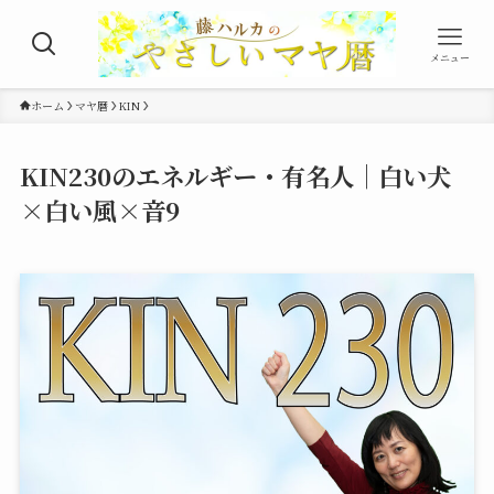
メニュー
ホーム
マヤ暦
KIN
KIN230のエネルギー・有名人｜白い犬
×白い風×音9