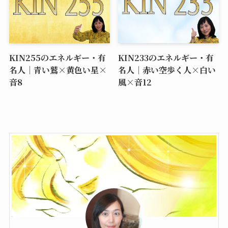
KIN255のエネルギー・有
KIN233のエネルギー・有
名人｜青い鷲×黄色い星×
名人｜赤い空歩く人×白い
音8
風×音12