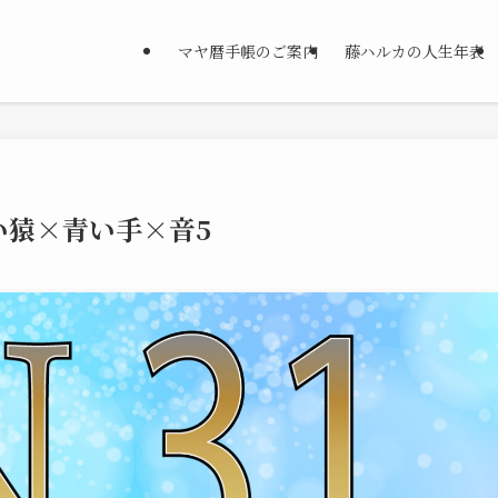
マヤ暦手帳のご案内
藤ハルカの人生年表
い猿×青い手×音5