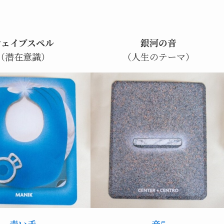
ウェイブスペル
銀河の音
（潜在意識）
（人生のテーマ）
青い手
音5