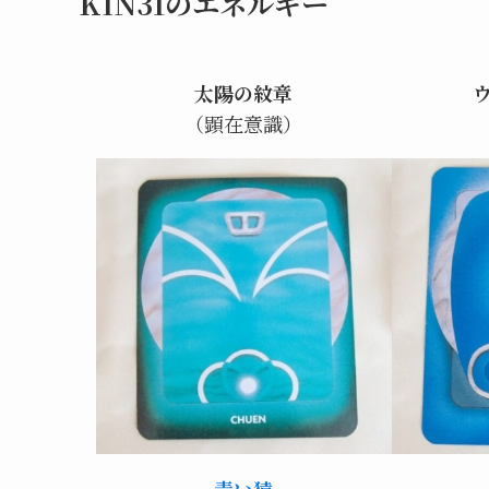
KIN31のエネルギー
太陽の紋章
（顕在意識）
青い猿