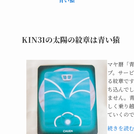
KIN31の太陽の紋章は青い猿
マヤ暦「
プ。サー
る紋章で
ち込んで
ません。
しく乗り越
ていくので
続きを読