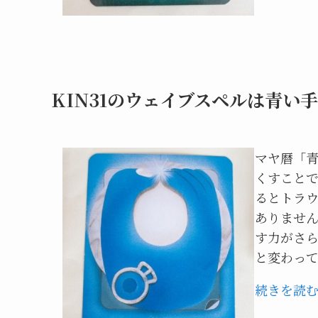
KIN31のウェイブスペルは青い手
マヤ暦「
くすこと
るとトラ
ありませ
す力がさ
と変わっ
続きを読