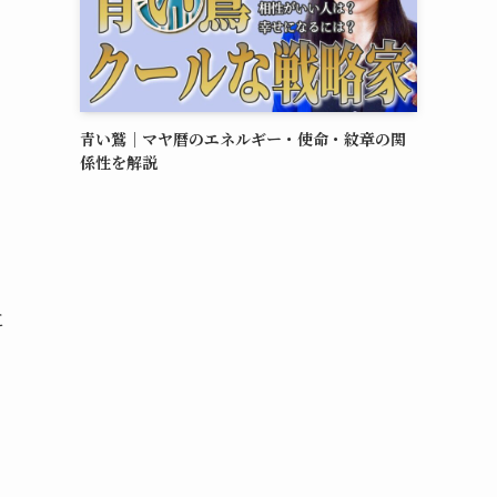
青い鷲｜マヤ暦のエネルギー・使命・紋章の関
係性を解説
。
に
り
、
り