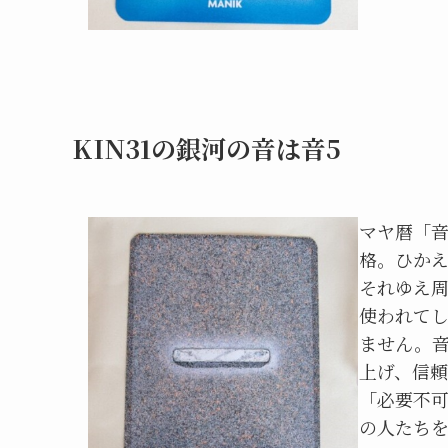
KIN31の銀河の音は音5
マヤ暦「音
格。ひか
それゆえ
使われて
ません。音
上げ、信
「必要不
の人たち