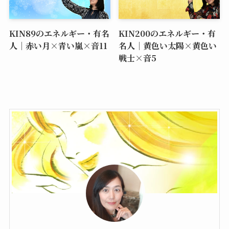
KIN89のエネルギー・有名
KIN200のエネルギー・有
人｜赤い月×青い嵐×音11
名人｜黄色い太陽×黄色い
戦士×音5