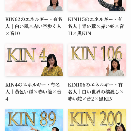
KIN62のエネルギー・有名
KIN115のエネルギー・有
人｜白い風×赤い空歩く人
名人｜青い鷲×赤い蛇×音
×音10
11×黒KIN
KIN4のエネルギー・有名
KIN106のエネルギー・有
人｜黄色い種×赤い龍×音
名人｜白い世界の橋渡し×
4
赤い蛇×音2×黒KIN