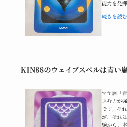
能力を発
続きを読
KIN88のウェイブスペルは青い
マヤ暦「
込む力が
です。そ
が、それ
験から、