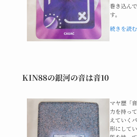
巻き込ん
す。
続きを読
KIN88の銀河の音は音10
マヤ歴「音
力を持って
えていく
形にしてい
能を持っ