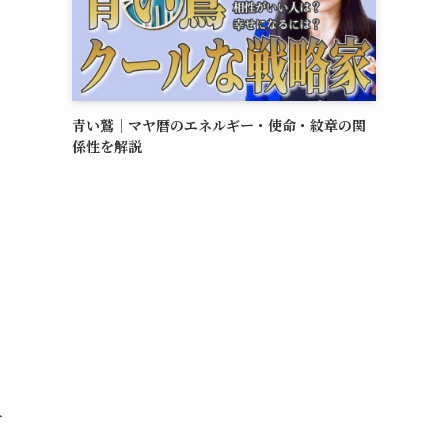
青い鷲｜マヤ暦のエネルギー・使命・紋章の関
係性を解説
る
を
才
っ