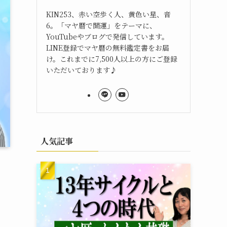
KIN253、赤い空歩く人、黄色い星、音
6。「マヤ暦で開運」をテーマに、
YouTubeやブログで発信しています。
LINE登録でマヤ暦の無料鑑定書をお届
け。これまでに7,500人以上の方にご登録
いただいております♪
人気記事