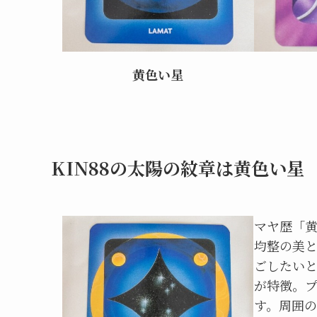
黄色い星
KIN88の太陽の紋章は黄色い星
マヤ歴「
均整の美
ごしたい
が特徴。
す。周囲