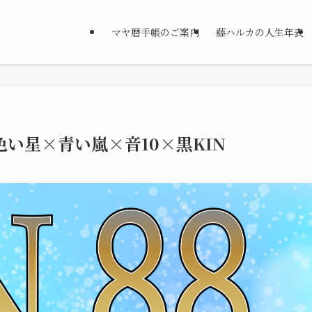
マヤ暦手帳のご案内
藤ハルカの人生年表
色い星×青い嵐×音10×黒KIN