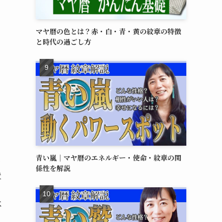
マヤ暦の色とは？赤・白・青・黄の紋章の特徴
と時代の過ごし方
青い嵐｜マヤ暦のエネルギー・使命・紋章の関
き
係性を解説
章
す
体
を