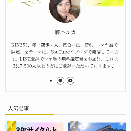
KIN140のエネルギー・有
KIN13のエネルギー・有名
名人｜黄色い太陽×青い猿
人｜赤い空歩く人×赤い龍
×音10
×音13