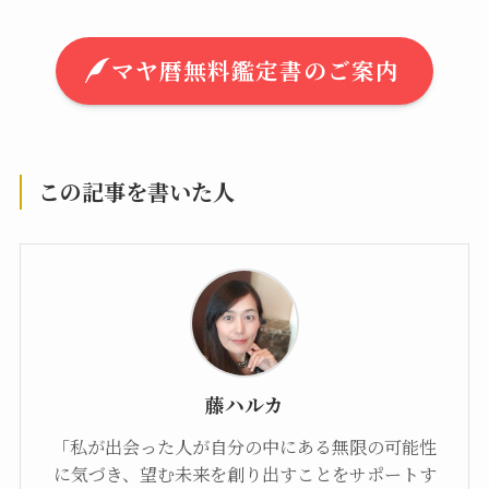
LINE登録でマヤ暦の鑑定書を無料でお作りしま
す。
あなたの生年月日からKIN・紋章・音を計算
し、生まれ持った才能や使命を鑑定。
約10ページにわたる本格的なマヤ暦鑑定書を、
ぜひ無料でお受け取りくださいませ♪