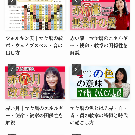
マヤ暦の個人年表を作成｜
KIN一覧｜マヤ暦で生まれ
13年サイクルと4つの時代
持った才能や使命を調べて
の出し方
みましょう
KIN早見表｜誕生日からマ
太陽の紋章｜20種類あるマ
ヤ暦のKINナンバーを調べ
ヤ暦の紋章の特徴を全部ま
る方法
とめました