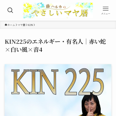
メニュー
ホーム
マヤ暦
KIN
KIN225のエネルギー・有名人｜赤い蛇
×白い風×音4