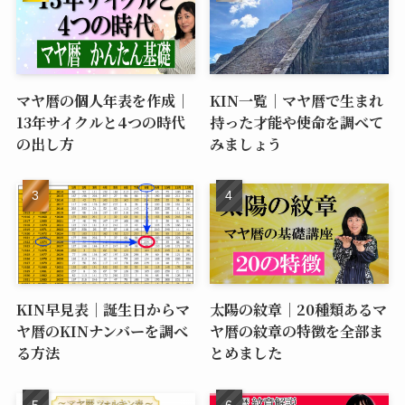
藤ハルカ
KIN253、赤い空歩く人、黄色い星、音6。「マヤ暦で
開運」をテーマに、YouTubeやブログで発信していま
す。LINE登録でマヤ暦の無料鑑定書をお届け。これま
でに7,500人以上の方にご登録いただいております♪
人気記事