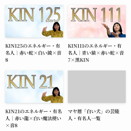
関連記事
KIN122のエネルギー・有
KIN95のエネルギー・有名
名人｜白い風×白い鏡×音
人｜青い鷲×黄色い人×音
5
4