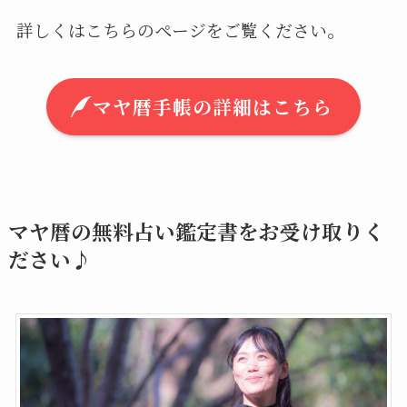
マヤ暦では2025年12月10日より、新しい260日
間が始まります。
Maya Learning Society（MLS）は、完全オリ
ジナル制作のマヤ暦手帳『Maya Time
Designer – 願いをかなえる時間の魔法』を使っ
て、260日間を幸せに過ごすためのオンラインコ
ミュニティをスタートいたします。
マヤ暦で自己実現を目指す仲間たちと一緒に、
あなたも望む未来に向けて学んでみませんか？
詳しくはこちらのページをご覧ください。