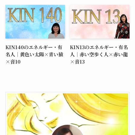
KIN125のエネルギー・有
KIN111のエネルギー・有
名人｜赤い蛇×白い鏡×音
名人｜青い猿×赤い蛇×音
8
7×黒KIN
KIN21のエネルギー・有名
マヤ暦「白い犬」の芸能
人｜赤い龍×白い魔法使い
人・有名人一覧
×音8