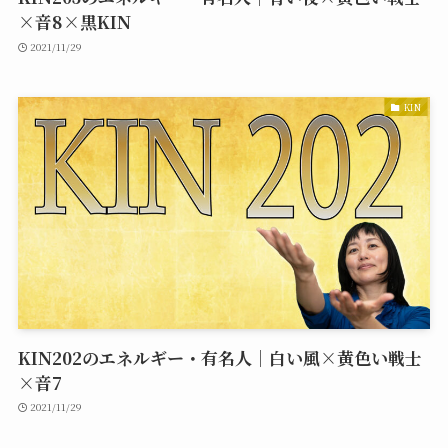
×音8×黒KIN
2021/11/29
KIN
KIN202のエネルギー・有名人｜白い風×黄色い戦士
×音7
2021/11/29