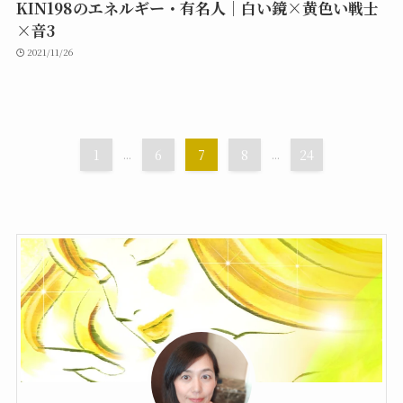
KIN198のエネルギー・有名人｜白い鏡×黄色い戦士
×音3
2021/11/26
1
...
6
7
8
...
24